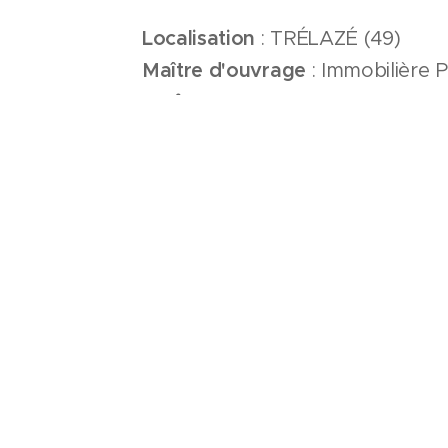
Localisation
: TRÉLAZÉ (49)
Maître d'ouvrage
: Immobilière 
Surface
: 4231 m2
Montant de travaux
: 4 521 460
Programme
: 26 logements indiv
intermédiaires
Démarche environnementale
:
ÉQUIPE MAITRI
D'OEUVRE
DCL ARCHITECTES
/ Arch