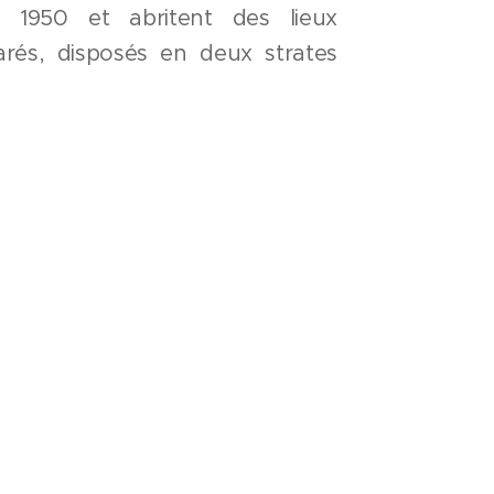
 1950 et abritent des lieux
rés, disposés en deux strates
est. Leur image n'était pas
couverture en fibro-ciment peu
regrouper tous les locaux de cet
dans le corps de bâtiment au
urant le bâti existant avec
tension neuve dans une strate
mont, celle-ci est jumelée le
ure créée.
rganisation a permis une
re de la parcelle et le second