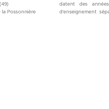
(49)
datent des années
la Possonnière
d'enseignement sépa
parallèles Est/Ou
€ HT
valorisante et leur 
qualifiante.
sion de l'école existante, 5
Le projet consiste à 
HQE- RT 2012
ensemble scolaire 
Nord. En restruct
adjonction d'une ex
complémentaire en a
UVRE
long de la rue intérie
itecte mandataire
Cette nouvelle o
tructure
optimisation fonciè