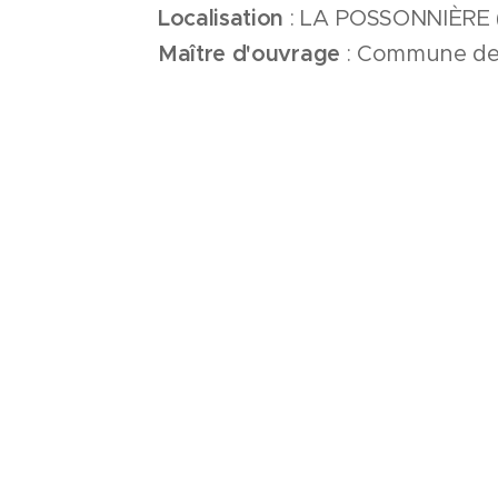
Localisation
: LA POSSONNIÈRE 
Maître d'ouvrage
: Commune de 
Surface
: 877 m2
Montant de travaux
: 1 195 000
Programme
:
Restructuration et exten
classes élémentaires.
Démarche environnementale
: 
ÉQUIPE
MAITRISE D'OE
DCL ARCHITECTES
/ Arch
EVEN STRUCTURES
/ BE s