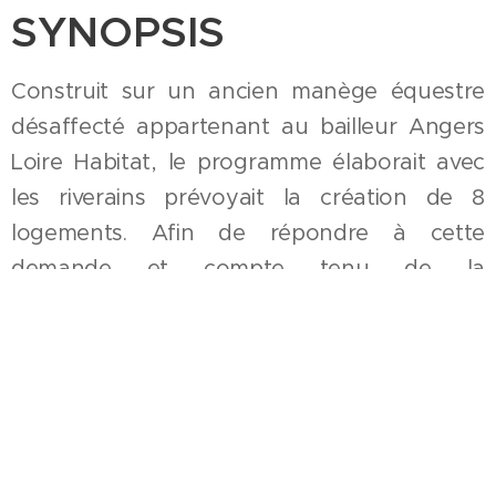
SYNOPSIS
Construit sur un ancien manège équestre
désaffecté appartenant au bailleur Angers
Loire Habitat, le programme élaborait avec
les riverains prévoyait la création de 8
logements. Afin de répondre à cette
demande et compte tenu de la
configuration de la parcelle, l'opération a
pris la forme de logements individuels
groupés disposant chacun d'un garage et
de deux cours (seul un T4 n'en a qu'une).