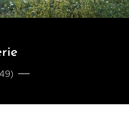
rie
49)