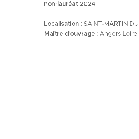
non-lauréat 2024
Localisation
: SAINT-MARTIN DU
Maître d'ouvrage
: Angers Loire
Surface
: 1245 m2
Montant de travaux
: 2 711 324 
Programme
: 22 logements (locat
ÉQUIPE MAITRI
D'OEUVRE
BAUMARD
/ Entreprise m
DCL ARCHITECTE
/ Archi