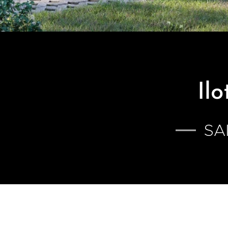
Il
SA