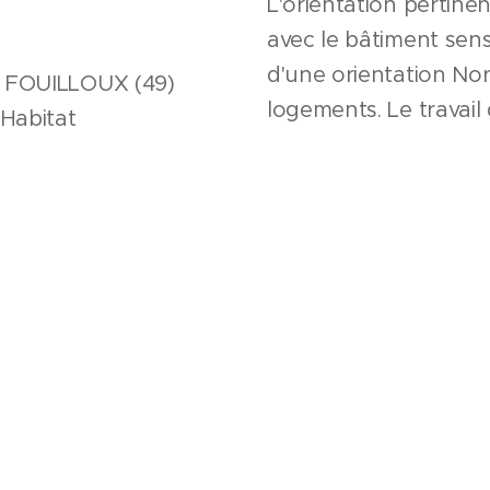
L'orientation pertine
avec le bâtiment sens
d'une orientation No
 FOUILLOUX (49)
logements. Le travail
 Habitat
immeuble vise à offrir 
et la vue vers le déco
€ HT
et des
jardins privatif
if social)
à l'écart de l'espace 
SE
discrétion de ces esp
Le linéaire de la faç
par l'implantation de 
andataire
en défoncé par rappo
tecte