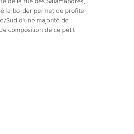
nte de la rue des Salamandres,
é la border permet de profiter
rd/Sud d'une majorité de
 de composition de ce petit
l'
orientation favorable au Sud
r naturel
. Des
balcons généreux
s
tirent parti de cette disposition
public avec u
n usage en toute
aces privatifs
.
ade Nord sera utilement rythmé
la circulation verticale exprimée
rt au nu « courant ».