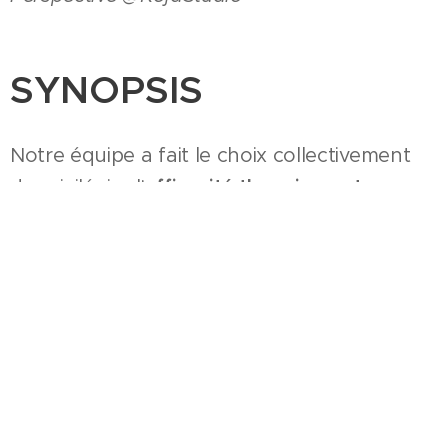
SYNOPSIS
Notre équipe a fait le choix collectivement
de privilégier l'
efficacité thermique et
environnementale
en respectant une
implantation continue des surfaces
chauffées, pour optimiser la compacité des
constructions, nous accompagnons cette
mesure d'une étanchéité à l'air des joints
entre 2 maisons, afin de ne pas considérer
de déperditions sur ces refends.