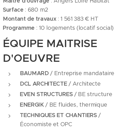
Maître d'ouvrage
: Angers Loire Habitat
Surface
: 680 m2
Montant de travaux
: 1 561 383 € HT
Programme
: 10 logements (locatif social)
ÉQUIPE MAITRISE
D'OEUVRE
BAUMARD
/ Entreprise mandataire
DCL ARCHITECTE
/ Architecte
EVEN STRUCTURES
/ BE structure
ENERGIK
/ BE fluides, thermique
TECHNIQUES ET CHANTIERS
/
Économiste et OPC