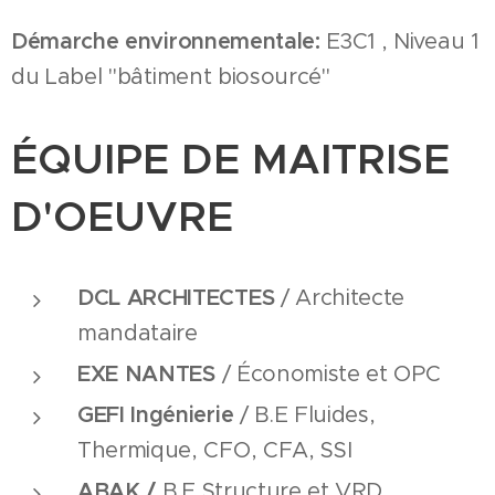
Démarche environnementale:
E3C1 , Niveau 1
du Label "bâtiment biosourcé"
ÉQUIPE DE MAITRISE
D'OEUVRE
DCL
ARCHITECTES
/ Architecte
mandataire
EXE
NANTES
/ Économiste et OPC
GEFI Ingénierie
/ B.E Fluides,
Thermique, CFO, CFA, SSI
ABAK /
B.E
Structure et VRD