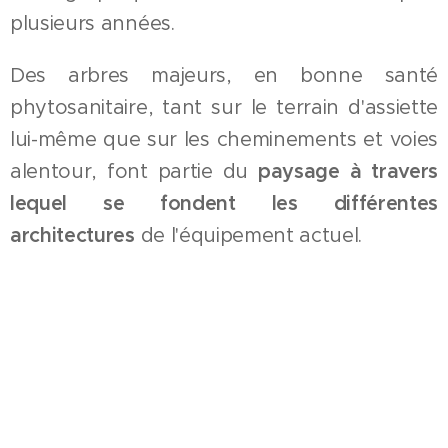
plusieurs années.
Des arbres majeurs, en bonne santé
phytosanitaire, tant sur le terrain d'assiette
lui-même que sur les cheminements et voies
alentour, font partie du
paysage à travers
lequel se fondent les différentes
architectures
de l'équipement actuel.
Les corps de bâtiments actuels du groupe
scolaire, issus
d'une architecture des années
2010
, ont une typologie en plan carré ou
rectangulaire, découpée en simple RDC avec
une succession de toitures en tuiles
dispersées laissant la part aux espaces de