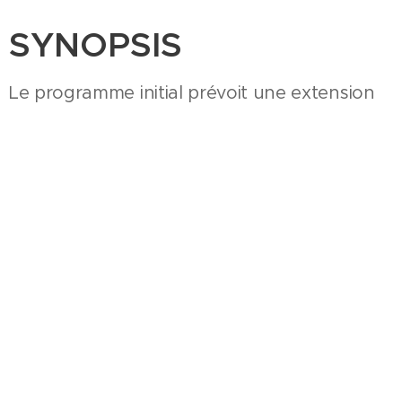
SYNOPSIS
Le programme initial prévoit une extension
du groupe scolaire actuel à la surface limitée
par rapport aux besoins et une lourde
rénovation de parties centrales. Compte-
tenu des exigences de performances
énergétiques sur l'ensemble des bâtiments,
une reconstruction partielle avec extension
nous a semblé préférable tant sur le plan de
l'économie du projet que de la qualité du
bâti.
Au terme de la restructuration, avec un