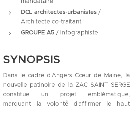
mandataire
DCL architectes-urbanistes
/
Architecte co-traitant
GROUP
E A5
/ Infographiste
SYNOPSIS
Dans le cadre d'Angers Cœur de Maine, la
nouvelle patinoire de la ZAC SAINT SERGE
constitue un projet emblématique,
marquant la volonté́ d'affirmer le haut
niveau sportif de la ville d'Angers.
L'implantation vise à une lisibilité́ urbaine