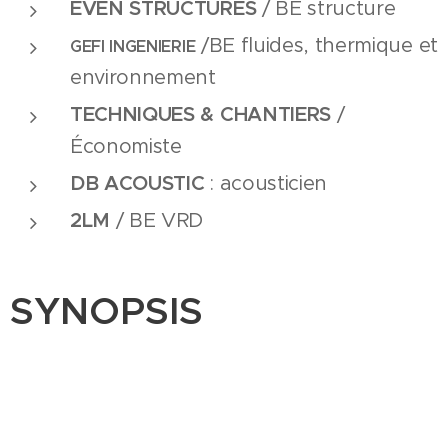
EVEN STRUCTURES
/ BE structure
/BE fluides, thermique et
GEFI INGENIERIE
environnement
TECHNIQUES & CHANTIERS
/
Économiste
DB ACOUSTIC
: acousticien
2LM
/ BE VRD
SYNOPSIS
La problématique de la visibilité et de
l'accessibilité du centre socio-culturel Les
Moulins a fortement conditionné la réflexion